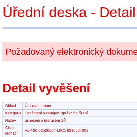
Úřední deska - Detai
Požadovaný elektronický dokumen
Detail vyvěšení
Oblast
Ústí nad Labem
Kategorie
Oznámení o zahájení správního řízení
Název
usnesení o přerušení SŘ
Číslo
VZP-26-03526504-L8C1 6210524001
jednací