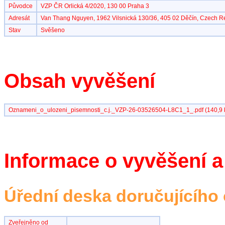
Původce
VZP ČR Orlická 4/2020, 130 00 Praha 3
Adresát
Van Thang Nguyen, 1962 Vilsnická 130/36, 405 02 Děčín, Czech R
Stav
Svěšeno
Obsah vyvěšení
Oznameni_o_ulozeni_pisemnosti_c.j._VZP-26-03526504-L8C1_1_.pdf (140,9 
Informace o vyvěšení a
Úřední deska doručujícího
Zveřejněno od