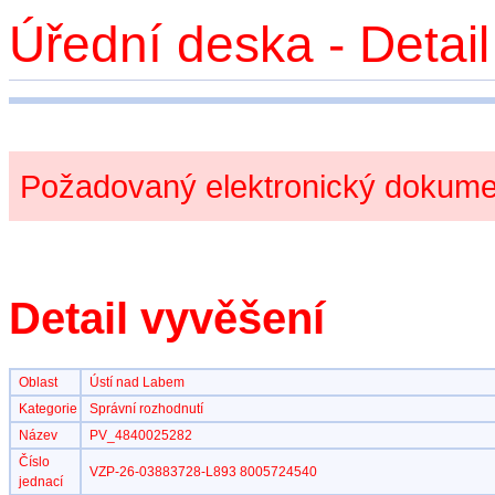
Úřední deska - Detai
Požadovaný elektronický dokumen
Detail vyvěšení
Oblast
Ústí nad Labem
Kategorie
Správní rozhodnutí
Název
PV_4840025282
Číslo
VZP-26-03883728-L893 8005724540
jednací