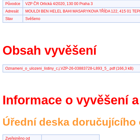
Původce
VZP ČR Orlická 4/2020, 130 00 Praha 3
Adresát
MOULDI BEN HELEL BAHI MASARYKOVA TŘÍDA 122, 415 01 TEP
Stav
Svěšeno
Obsah vyvěšení
Oznameni_o_ulozeni_listiny_c.j.VZP-26-03883728-L893_5_.pdf (166,3 kB)
Informace o vyvěšení a
Úřední deska doručujícího
Zveřejněno od