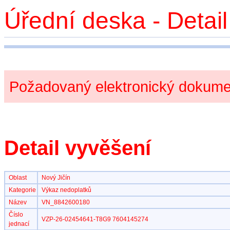
Úřední deska - Detai
Požadovaný elektronický dokumen
Detail vyvěšení
Oblast
Nový Jičín
Kategorie
Výkaz nedoplatků
Název
VN_8842600180
Číslo
VZP-26-02454641-T8G9 7604145274
jednací