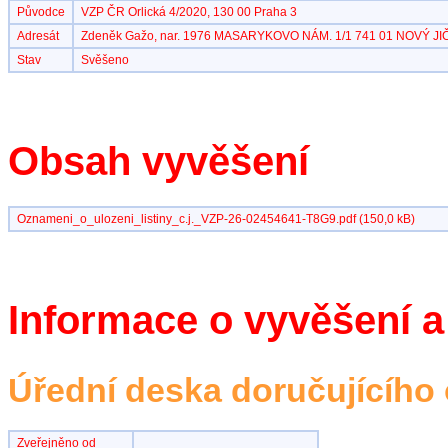
Původce
VZP ČR Orlická 4/2020, 130 00 Praha 3
Adresát
Zdeněk Gažo, nar. 1976 MASARYKOVO NÁM. 1/1 741 01 NOVÝ JI
Stav
Svěšeno
Obsah vyvěšení
Oznameni_o_ulozeni_listiny_c.j._VZP-26-02454641-T8G9.pdf (150,0 kB)
Informace o vyvěšení a
Úřední deska doručujícího
Zveřejněno od