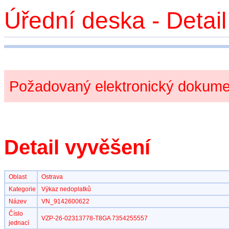
Úřední deska - Detai
Požadovaný elektronický dokumen
Detail vyvěšení
Oblast
Ostrava
Kategorie
Výkaz nedoplatků
Název
VN_9142600622
Číslo
VZP-26-02313778-T8GA 7354255557
jednací